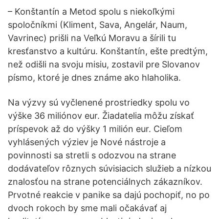
– Konštantín a Metod spolu s niekoľkými
spoločníkmi (Kliment, Sava, Angelár, Naum,
Vavrinec) prišli na Veľkú Moravu a šírili tu
kresťanstvo a kultúru. Konštantín, ešte predtým,
než odišli na svoju misiu, zostavil pre Slovanov
písmo, ktoré je dnes známe ako hlaholika.
Na výzvy sú vyčlenené prostriedky spolu vo
výške 36 miliónov eur. Žiadatelia môžu získať
príspevok až do výšky 1 milión eur. Cieľom
vyhlásených výziev je Nové nástroje a
povinnosti sa stretli s odozvou na strane
dodávateľov rôznych súvisiacich služieb a nízkou
znalosťou na strane potenciálnych zákazníkov.
Prvotné reakcie v panike sa dajú pochopiť, no po
dvoch rokoch by sme mali očakávať aj