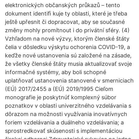
elektronických občanských průkazů – tento
dokument identiﬁ kuje ty oblasti, které je třeba
ještě upřesnit či dopracovat, aby se současné
změny mohly promítnout i do privátní sféry. (4)
Vzhľadom na nové výzvy, ktorým členské štáty
čelia v dôsledku výskytu ochorenia COVID-19, a
keďže nové ustanovenia sú založené na zásade,
že všetky členské štáty musia aktualizovať svoje
informačné systémy, aby boli schopné
uplatňovať ustanovenia stanovené v smerniciach
(EÚ) 2017/2455 a (EÚ) 2019/1995 Cieľom
monografie je poskytnúť komplexný súbor
poznatkov v oblasti univerzitného vzdelávania s
dôrazom na možnosti využívania inovatívnych
foriem vzdelávania a duálneho vzdelávania; a
sprostredkovať skúsenosti s implementáciou