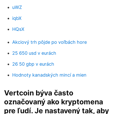
uWZ
iqbX
HQsX
Akciový trh pôjde po voľbách hore
25 650 usd v eurách
26 50 gbp v eurách
Hodnoty kanadských mincí a mien
Vertcoin býva často
označovaný ako kryptomena
pre ľudí. Je nastavený tak, aby