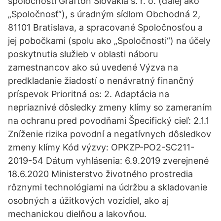
spoločnosti Grafton Slovakia s. r. o. (ďalej ako
„Spoločnosť“), s úradným sídlom Obchodná 2,
81101 Bratislava, a spracované Spoločnosťou a
jej pobočkami (spolu ako „Spoločnosti“) na účely
poskytnutia služieb v oblasti náboru
zamestnancov ako sú uvedené Výzva na
predkladanie žiadostí o nenávratný finančný
príspevok Prioritná os: 2. Adaptácia na
nepriaznivé dôsledky zmeny klímy so zameraním
na ochranu pred povodňami Špecifický cieľ: 2.1.1
Zníženie rizika povodní a negatívnych dôsledkov
zmeny klímy Kód výzvy: OPKZP-PO2-SC211-
2019-54 Dátum vyhlásenia: 6.9.2019 zverejnené
18.6.2020 Ministerstvo životného prostredia
rôznymi technológiami na údržbu a skladovanie
osobných a úžitkových vozidiel, ako aj
mechanickou dielňou a lakovňou.