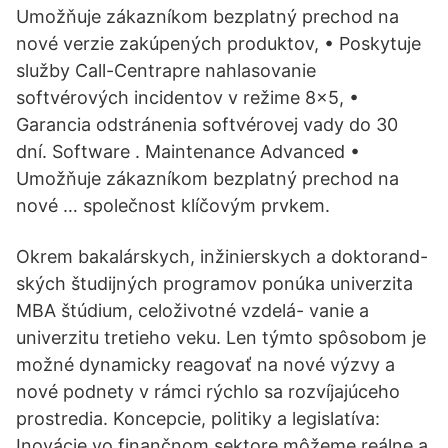
Umožňuje zákazníkom bezplatný prechod na
nové verzie zakúpených produktov, • Poskytuje
služby Call-Centrapre nahlasovanie
softvérových incidentov v režime 8x5, •
Garancia odstránenia softvérovej vady do 30
dní. Software . Maintenance Advanced •
Umožňuje zákazníkom bezplatný prechod na
nové … společnost klíčovým prvkem.
Okrem bakalárskych, inžinierskych a doktorand-
ských študijných programov ponúka univerzita
MBA štúdium, celoživotné vzdelá- vanie a
univerzitu tretieho veku. Len týmto spôsobom je
možné dynamicky reagovať na nové výzvy a
nové podnety v rámci rýchlo sa rozvíjajúceho
prostredia. Koncepcie, politiky a legislatíva:
Inovácie vo finančnom sektore môžeme reálne a