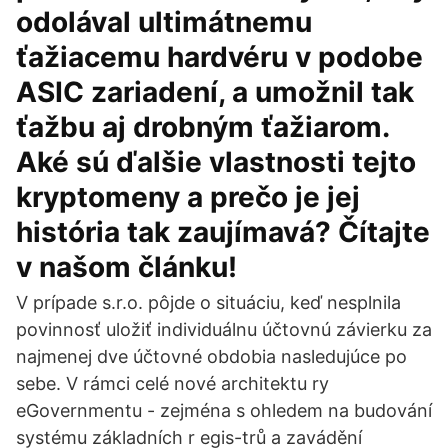
odolával ultimátnemu
ťažiacemu hardvéru v podobe
ASIC zariadení, a umožnil tak
ťažbu aj drobným ťažiarom.
Aké sú ďalšie vlastnosti tejto
kryptomeny a prečo je jej
história tak zaujímavá? Čítajte
v našom článku!
V prípade s.r.o. pôjde o situáciu, keď nesplnila
povinnosť uložiť individuálnu účtovnú závierku za
najmenej dve účtovné obdobia nasledujúce po
sebe. V rámci celé nové architektu ry
eGovernmentu - zejména s ohledem na budování
systému základních r egis-trů a zavádění