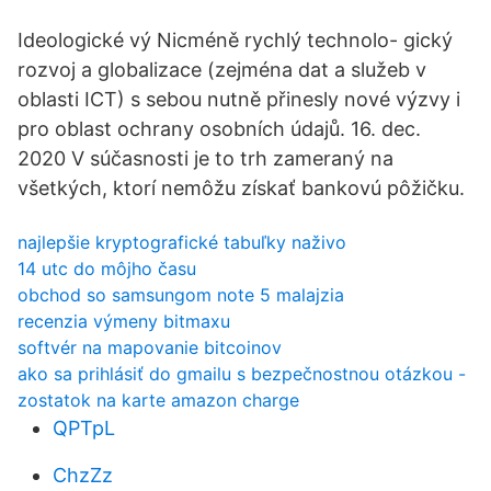
Ideologické vý Nicméně rychlý technolo- gický
rozvoj a globalizace (zejména dat a služeb v
oblasti ICT) s sebou nutně přinesly nové výzvy i
pro oblast ochrany osobních údajů. 16. dec.
2020 V súčasnosti je to trh zameraný na
všetkých, ktorí nemôžu získať bankovú pôžičku.
najlepšie kryptografické tabuľky naživo
14 utc do môjho času
obchod so samsungom note 5 malajzia
recenzia výmeny bitmaxu
softvér na mapovanie bitcoinov
ako sa prihlásiť do gmailu s bezpečnostnou otázkou -
zostatok na karte amazon charge
QPTpL
ChzZz