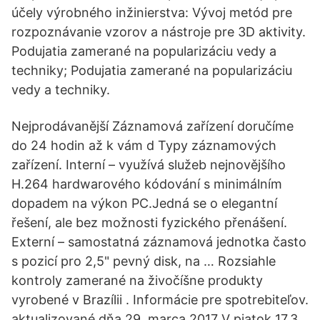
účely výrobného inžinierstva: Vývoj metód pre
rozpoznávanie vzorov a nástroje pre 3D aktivity.
Podujatia zamerané na popularizáciu vedy a
techniky; Podujatia zamerané na popularizáciu
vedy a techniky.
Nejprodávanější Záznamová zařízení doručíme
do 24 hodin až k vám d Typy záznamových
zařízení. Interní – využívá služeb nejnovějšího
H.264 hardwarového kódování s minimálním
dopadem na výkon PC.Jedná se o elegantní
řešení, ale bez možnosti fyzického přenášení.
Externí – samostatná záznamová jednotka často
s pozicí pro 2,5" pevný disk, na … Rozsiahle
kontroly zamerané na živočíšne produkty
vyrobené v Brazílii . Informácie pre spotrebiteľov.
aktualizované dňa 29. marca 2017 V piatok 17.3.