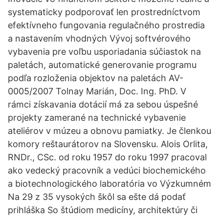
systematicky podporovať len prostredníctvom
efektívneho fungovania regulačného prostredia
a nastavením vhodných Vývoj softvérového
vybavenia pre voľbu usporiadania súčiastok na
paletách, automatické generovanie programu
podľa rozloženia objektov na paletách AV-
0005/2007 Tolnay Marián, Doc. Ing. PhD. V
rámci získavania dotácií má za sebou úspešné
projekty zamerané na technické vybavenie
ateliérov v múzeu a obnovu pamiatky. Je členkou
komory reštaurátorov na Slovensku. Alois Orlita,
RNDr., CSc. od roku 1957 do roku 1997 pracoval
ako vedecký pracovník a vedúci biochemického
a biotechnologického laboratória vo Výzkumném
Na 29 z 35 vysokých škôl sa ešte dá podať
prihláška So štúdiom medicíny, architektúry či