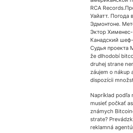
RCA Records.Пр
Уайатт. Погода 
Эдмонтоне. Мете
Эктор Хименес-Б
Канадский шеф-
Судья проекта 
že dlhodobí bitc
druhej strane ner
záujem o nákup a
dispozícii množs
Napríklad podľa 
musieť počkať as
známych Bitcoino
strate? Prevádz
reklamná agentú