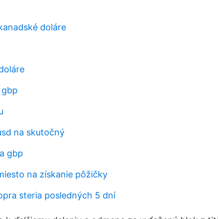
 kanadské doláre
doláre
 gbp
u
usd na skutočný
na gbp
miesto na získanie pôžičky
opra steria posledných 5 dní