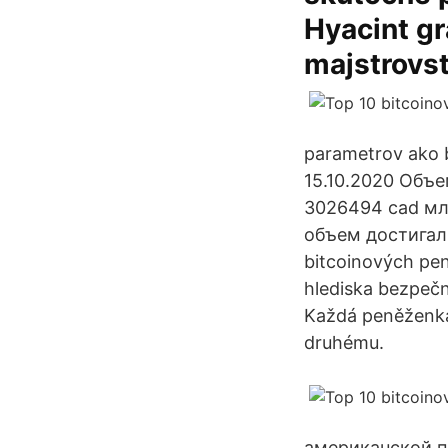
Hyacint gr
majstrovst
parametrov ako 
15.10.2020 Объ
3026494 cad мл
объем достигал
bitcoinových pen
hlediska bezpečn
Každá peněženka 
druhému.
американской п