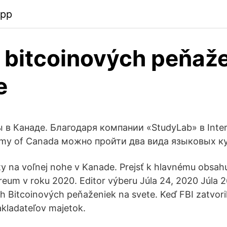
app
 bitcoinových peňaže
e
в Канаде. Благодаря компании «StudyLab» в Inter
my of Canada можно пройти два вида языковых к
y na voľnej nohe v Kanade. Prejsť k hlavnému obsah
eum v roku 2020. Editor výberu Júla 24, 2020 Júla 2
h Bitcoinových peňaženiek na svete. Keď FBI zatvoril
akladateľov majetok.