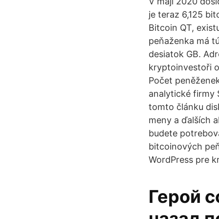
V máji 2020 došl
je teraz 6,125 b
Bitcoin QT, exist
peňaženka má tú 
desiatok GB. Adr
kryptoinvestoři o
Počet peněženek,
analytické firmy 
tomto článku disk
meny a ďalších a
budete potrebova
bitcoinových peň
WordPress pre kr
Герой с
назад п