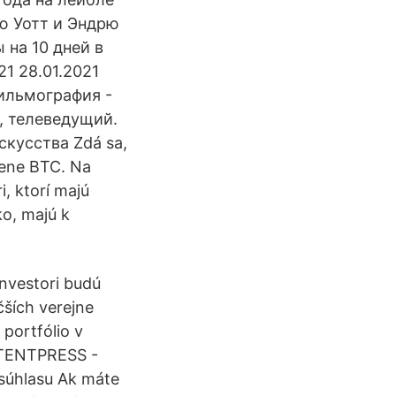
ю Уотт и Эндрю
 на 10 дней в
21 28.01.2021
фильмография -
, телеведущий.
кусства Zdá sa,
cene BTC. Na
i, ktorí majú
ko, majú k
investori budú
ších verejne
portfólio v
NTENTPRESS -
súhlasu Ak máte