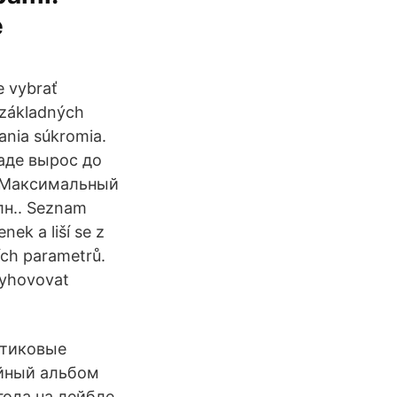
é
e vybrať
 základných
ania súkromia.
аде вырос до
. Максимальный
н.. Seznam
ek a liší se z
ích parametrů.
vyhovovat
астиковые
йный альбом
ода на лейбле