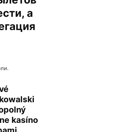
сти, а
легация
ели.
ové
 kowalski
nopolný
ine kasíno
bami.