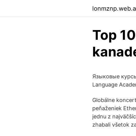
lonmznp.web.
Top 10
kanad
Языковые курсы 
Language Acade
Globálne koncert
peňaženiek Ether
jednu z najväčšíc
zhabali všetok z