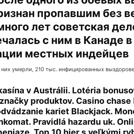
ризнан пропавшим без ве
много лет советская де
чалась с ним в Канаде в
ации местных индейцев
з них умерли, 210 тыс. инфицированных выздоров
kasína v Austrálii. Lotéria bonus
 značky produktov. Casino chase
odvádzanie kariet Blackjack. Mo
nkomat. Pravidlá hazardu uk. Onl
eniaze. Top 10 hier s veľkými ry