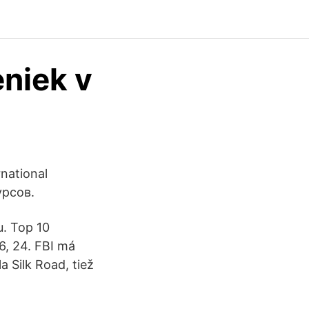
niek v
national
урсов.
u. Top 10
6, 24. FBI má
a Silk Road, tiež