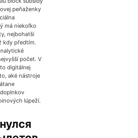
ulu block subsidy
inovej peňaženky
ciálna
rý má niekoľko
y, nejbohatší
ž kdy předtím.
nalytické
ejvyšší počet. V
o digitálnej
o, aké nástroje
rátane
 doplnkov
oinových lúpeží.
рнулся
вылетов