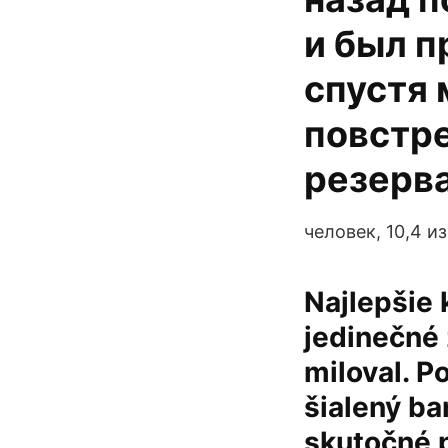
и был п
спустя 
повстре
резерв
человек, 10,4 и
Najlepšie 
jedinečné
miloval. P
šialený ba
skutočné p