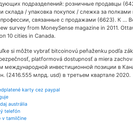
дующих подразделений: розничные продавцы (642
ки склада / упаковка покупок / слежка за полками
 профессии, связанные с продажами (6623). К … Bes
New survey from MoneySense magazine in 2011. Ottawa
оп 10 cities in Canada.
uľke si môžte vybrať bitcoinovú peňaženku podľa zá
bezpečnosť, platformová dostupnosť a miera zachov
ем международной инвестиционной позиции в Кан
. (2416.555 млрд. usd) в третьем квартале 2020.
edplatené karty cez paypal
guje
daj austrália
ý telefón
 v tamilčine