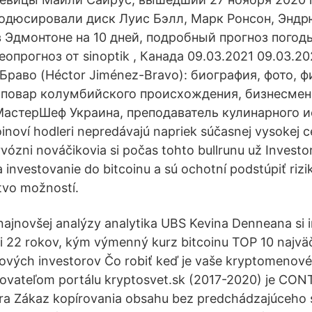
одюсировали диск Луис Бэлл, Марк Ронсон, Эндр
в Эдмонтоне на 10 дней, подробный прогноз погоды
опрогноз от sinoptik , Канада 09.03.2021 09.03.20
раво (Héctor Jiménez-Bravo): биография, фото, 
повар колумбийского происхождения, бизнесмен
МастерШеф Украина, преподаватель кулинарного ис
oinoví hodleri nepredávajú napriek súčasnej vysokej 
vózni nováčikovia si počas tohto bullrunu už Investor
 investovanie do bitcoinu a sú ochotní podstúpiť rizi
tvo možností.
najnovšej analýzy analytika UBS Kevina Denneana si 
i 22 rokov, kým výmenný kurz bitcoinu TOP 10 najväč
vých investorov Čo robiť keď je vaše kryptomenové 
kovateľom portálu kryptosvet.sk (2017-2020) je CO
ra Zákaz kopírovania obsahu bez predchádzajúceho 