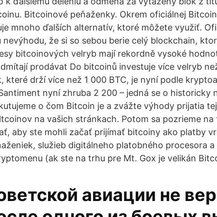
o k ďalšiemu deleniu a odmena za vyťažený blok z tit
itcoinu. Bitcoinové peňaženky. Okrem oficiálnej Bitco
uje mnoho ďalších alternatív, ktoré môžete využiť. Ofi
nevýhodu, že si so sebou berie celý blockchain, kto
esy bitcoinových velryb mají rekordně vysoké hodnot
dmítají prodávat Do bitcoinů investuje více velryb ne
 které drží více než 1 000 BTC, je nyní podle kryptoa
Santiment nyní zhruba 2 200 – jedná se o historicky n
utujeme o čom Bitcoin je a zvážte výhody prijatia tejt
ltcoinov na vašich stránkach. Potom sa pozrieme na t
ť, aby ste mohli začať prijímať bitcoiny ako platby v
aženiek, služieb digitálneho platobného procesora a
yptomenu (ak ste na trhu pre Mt. Gox je velikán Bitc
оветской авиации не ве
осле одного из боевых 