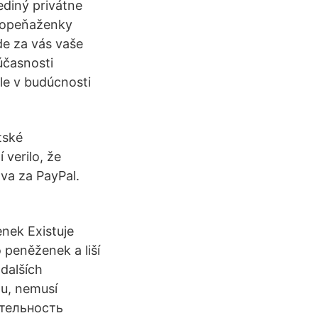
ediný privátne
udopeňaženky
de za vás vaše
účasnosti
le v budúcnosti
tské
verilo, že
áva za PayPal.
nek Existuje
 peněženek a liší
 dalších
mu, nemusí
ятельность