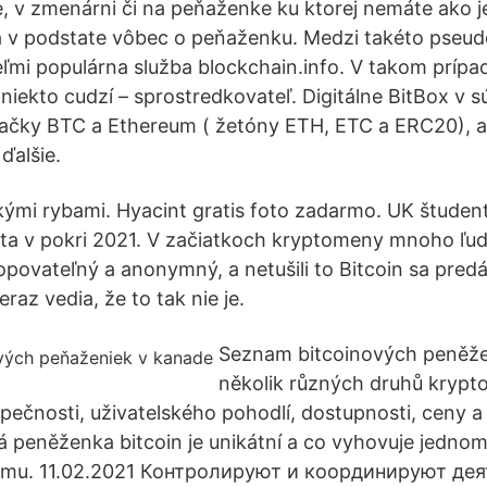
e, v zmenárni či na peňaženke ku ktorej nemáte ako j
sa v podstate vôbec o peňaženku. Medzi takéto pse
veľmi populárna služba blockchain.info. V takom prípa
niekto cudzí – sprostredkovateľ. Digitálne BitBox v s
ačky BTC a Ethereum ( žetóny ETH, ETC a ERC20), a
ďalšie.
ľkými rybami. Hyacint gratis foto zadarmo. UK študen
ta v pokri 2021. V začiatkoch kryptomeny mnoho ľudí 
topovateľný a anonymný, a netušili to Bitcoin sa pred
eraz vedia, že to tak nie je.
Seznam bitcoinových peněže
několik různých druhů krypto
pečnosti, uživatelského pohodlí, dostupnosti, ceny a
 peněženka bitcoin je unikátní a co vyhovuje jedno
ému. 11.02.2021 Контролируют и координируют де