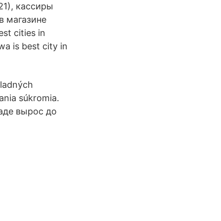
1), кассиры
 в магазине
t cities in
 is best city in
kladných
ania súkromia.
аде вырос до