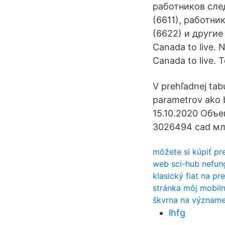
работников сле
(6611), работни
(6622) и другие
Canada to live. 
Canada to live. Т
V prehľadnej tab
parametrov ako 
15.10.2020 Объ
3026494 cad млн
môžete si kúpiť pr
web sci-hub nefun
klasický fiat na pre
stránka môj mobiln
škvrna na význame
lhfg