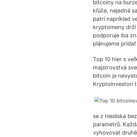
bitcoiny na burz
kľúče, nejedná 
patrí napríklad 
kryptomeny drží 
podporuje iba zn
plánujeme pridať 
Top 10 hier s ve
majstrovstvá sve
bitcoin je nevys
Kryptoinvestori t
se z hlediska bez
parametrů. Každá
vyhovovat druh