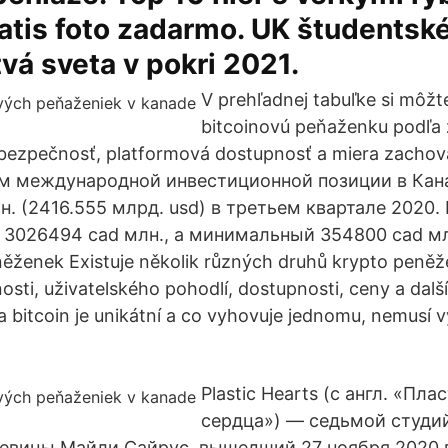
atis foto zadarmo. UK študentsk
vá sveta v pokri 2021.
V prehľadnej tabuľke si môžt
bitcoinovú peňaženku podľa
bezpečnosť, platformová dostupnosť a miera zachov
ем международной инвестиционной позиции в Кан
н. (2416.555 млрд. usd) в третьем квартале 2020
 3026494 cad млн., а минимальный 354800 cad мл
ěženek Existuje několik různých druhů krypto peněžen
osti, uživatelského pohodlí, dostupnosti, ceny a dalš
bitcoin je unikátní a co vyhovuje jednomu, nemusí 
Plastic Hearts (с англ. «Пл
сердца») — седьмой студи
евицы Майли Сайрус, вышедший 27 ноября 2020 г